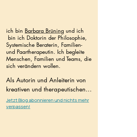
​ich bin
Barbara Brüning
und ich
bin ich Doktorin der Philosophie,
Systemische Beraterin, Familien-
und Paartherapeutin. Ich begleite
Menschen, Familien und Teams, die
sich verändern wollen.
Als Autorin und Anleiterin von 
kreativen und therapeutischen 
Schreibkursen entfessele ich die 
Jetzt Blog abonnieren und nichts mehr
verpassen!
kreative Kraft des Unbewussten, 
um Mut- und Kraft dafür zu 
schöpfen, Fesseln zu sprengen 
und über sich hinaus zu 