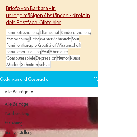
wachsen.
Briefe von Barbara - in
unregelmäßigen Abständen - direkt in
dein Postfach. Gibts hier
Familie
Beziehung
Elternschaft
Kindererziehung
Entspannung
Liebe
Muster
Sehnsucht
Mut
Familientherapie
Kreativität
Wissenschaft
Familienaufstellung
Wut
Abenteuer
Computerspiele
Depression
Humor
Kunst
Medien
Scheitern
Schule
Gedanken und Gespräche
Alle Beiträge
Alle Beiträge
Paarberatung
Erziehung
Buchvorstellung