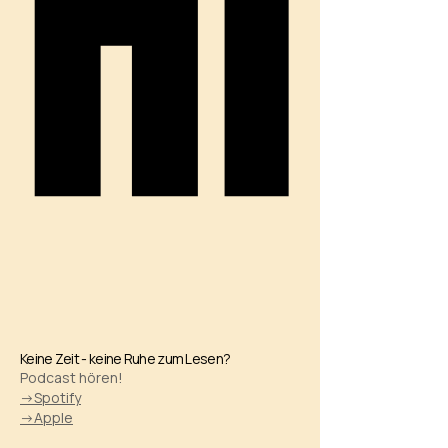
HI
HI
Keine Zeit - keine Ruhe zum Lesen?
Podcast hören!
->Spotify
->Apple