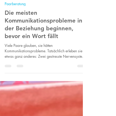
Barbara Brüning
6. Juni
17 Min. Lesezeit
Paarberatung
Die meisten
Kommunikationsprobleme in
der Beziehung beginnen,
bevor ein Wort fällt
Viele Paare glauben, sie hätten
Kommunikationsprobleme. Tatsächlich erleben sie oft
etwas ganz anderes: Zwei gestresste Nervensysteme
versuchen miteinander zu sprechen. Wenn Stress,
Überforderung und Anspannung hoch sind, werden
harmlose Fragen schnell als Kritik oder Angriff
interpretiert. Deshalb eskalieren Gespräche oft lange
bevor die eigentlichen Worte eine Rolle spielen.