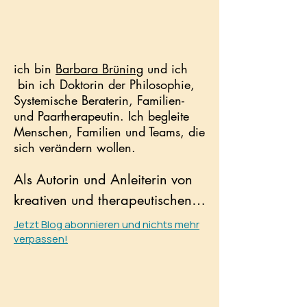
​ich bin
Barbara Brüning
und ich
bin ich Doktorin der Philosophie,
Systemische Beraterin, Familien-
und Paartherapeutin. Ich begleite
Menschen, Familien und Teams, die
sich verändern wollen.
Als Autorin und Anleiterin von 
kreativen und therapeutischen 
Schreibkursen entfessele ich die 
Jetzt Blog abonnieren und nichts mehr
verpassen!
kreative Kraft des Unbewussten, 
um Mut- und Kraft dafür zu 
schöpfen, Fesseln zu sprengen 
und über sich hinaus zu 