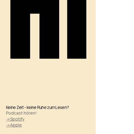
HI
HI
Keine Zeit - keine Ruhe zum Lesen?
Podcast hören!
->Spotify
->Apple