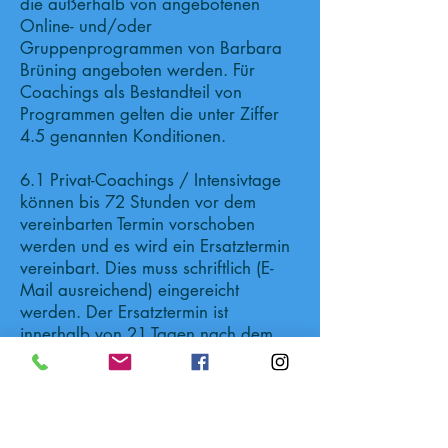
die außerhalb von angebotenen
Online- und/oder
Gruppenprogrammen von Barbara
Brüning angeboten werden. Für
Coachings als Bestandteil von
Programmen gelten die unter Ziffer
4.5 genannten Konditionen.
6.1 Privat-Coachings / Intensivtage
können bis 72 Stunden vor dem
vereinbarten Termin vorschoben
werden und es wird ein Ersatztermin
vereinbart. Dies muss schriftlich (E-
Mail ausreichend) eingereicht
werden. Der Ersatztermin ist
innerhalb von 21 Tagen nach dem
ursprünglichen Termin
wahrzunehmen, sofern dies nicht aus
besonders schwerwiegenden
Gründen (zum Beispiel anhaltende
Erkrankung oder ähnliches) nicht