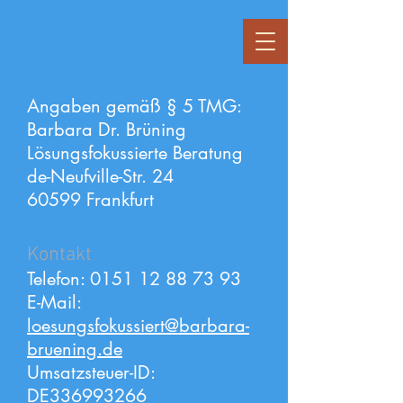
Angaben gemäß § 5 TMG:
Barbara Dr. Brüning
Lösungsfokussierte Beratung
de-Neufville-Str. 24
60599 Frankfurt
Kontakt
Telefon:
0151 12 88 73 93
E-Mail:
loesungsfokussiert@barbara-
bruening.de
Umsatzsteuer-ID:
DE336993266