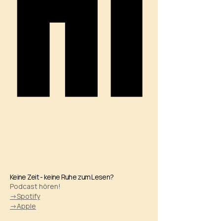
HI
HI
Keine Zeit - keine Ruhe zum Lesen?
Podcast hören!
->Spotify
->Apple