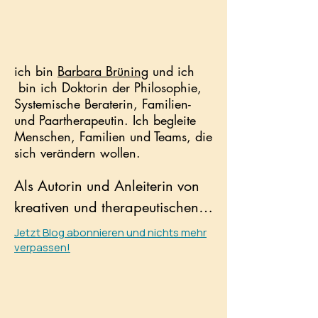
​ich bin
Barbara Brüning
und ich
bin ich Doktorin der Philosophie,
Systemische Beraterin, Familien-
und Paartherapeutin. Ich begleite
Menschen, Familien und Teams, die
sich verändern wollen.
Als Autorin und Anleiterin von 
kreativen und therapeutischen 
Schreibkursen entfessele ich die 
Jetzt Blog abonnieren und nichts mehr
verpassen!
kreative Kraft des Unbewussten, 
um Mut- und Kraft dafür zu 
schöpfen, Fesseln zu sprengen 
und über sich hinaus zu 