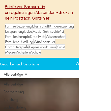
wachsen.
Briefe von Barbara - in
unregelmäßigen Abständen - direkt in
dein Postfach. Gibts hier
Familie
Beziehung
Elternschaft
Kindererziehung
Entspannung
Liebe
Muster
Sehnsucht
Mut
Familientherapie
Kreativität
Wissenschaft
Familienaufstellung
Wut
Abenteuer
Computerspiele
Depression
Humor
Kunst
Medien
Scheitern
Schule
Gedanken und Gespräche
Alle Beiträge
Alle Beiträge
Paarberatung
Erziehung
Buchvorstellung