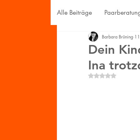
Alle Beiträge
Paarberatun
Persönliches
Wissensc
Barbara Brüning
11
Dein Kin
Ina trot
Mit NaN von 5 Ster