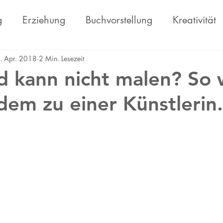
g
Erziehung
Buchvorstellung
Kreativität
haft
Persönlichkeitsentwicklung
. Apr. 2018
2 Min. Lesezeit
d kann nicht malen? So
zdem zu einer Künstlerin.
nen bewertet.