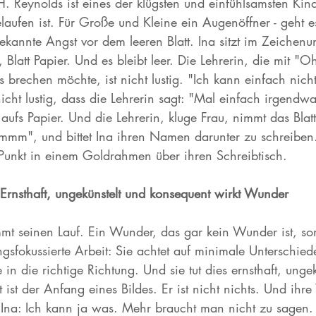
H. Reynolds ist eines der klügsten und einfühlsamsten Kin
aufen ist. Für Große und Kleine ein Augenöffner - geht 
annte Angst vor dem leeren Blatt. Ina sitzt im Zeichenunt
latt Papier. Und es bleibt leer. Die Lehrerin, die mit "O
 brechen möchte, ist nicht lustig. "Ich kann einfach nich
icht lustig, dass die Lehrerin sagt: "Mal einfach irgendw
 aufs Papier. Und die Lehrerin, kluge Frau, nimmt das Blatt,
mmm", und bittet Ina ihren Namen darunter zu schreiben
 Punkt in einem Goldrahmen über ihren Schreibtisch. 
Ernsthaft, ungekünstelt und konsequent wirkt Wunder
t seinen Lauf. Ein Wunder, das gar kein Wunder ist, s
sfokussierte Arbeit: Sie achtet auf minimale Unterschiede
 in die richtige Richtung. Und sie tut dies ernsthaft, unge
 ist der Anfang eines Bildes. Er ist nicht nichts. Und ihr
 Ina: Ich kann ja was. Mehr braucht man nicht zu sagen. 