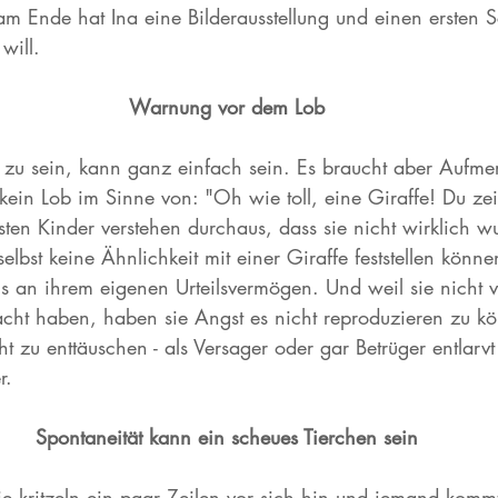
am Ende hat Ina eine Bilderausstellung und einen ersten S
will.
Warnung vor dem Lob
u sein, kann ganz einfach sein. Es braucht aber Aufmer
 kein Lob im Sinne von: "Oh wie toll, eine Giraffe! Du zei
ten Kinder verstehen durchaus, dass sie nicht wirklich w
lbst keine Ähnlichkeit mit einer Giraffe feststellen könn
ns an ihrem eigenen Urteilsvermögen. Und weil sie nicht 
acht haben, haben sie Angst es nicht reproduzieren zu k
ht zu enttäuschen - als Versager oder gar Betrüger entlarvt
r.
Spontaneität kann ein scheues Tierchen sein
Sie kritzeln ein paar Zeilen vor sich hin und jemand komm