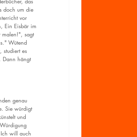
derbücher, das 
es doch um die 
erricht vor 
h, Ein Eisbär im 
t malen!", sagt 
as." Wütend 
 studiert es 
. Dann hängt 
onden genau 
. Sie würdigt 
künstelt und 
e Würdigung 
Ich will auch 