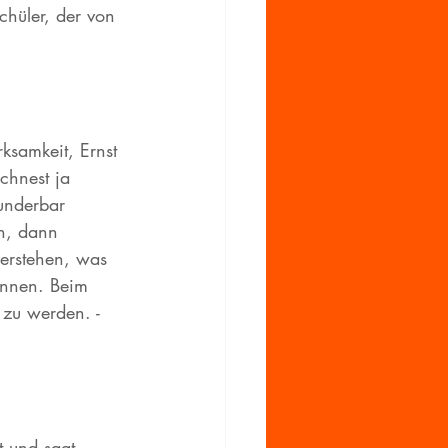
chüler, der von 
ksamkeit, Ernst 
chnest ja 
underbar 
en, dann 
verstehen, was 
önnen. Beim 
 zu werden. - 
t und sagt 