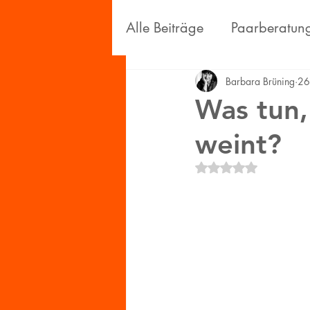
Alle Beiträge
Paarberatun
Persönliches
Wissensc
Barbara Brüning
26
Was tun,
weint?
Mit NaN von 5 Ster