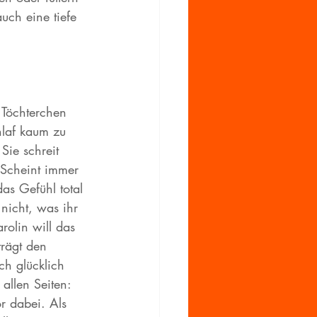
uch eine tiefe 
 Töchterchen 
hlaf kaum zu 
Sie schreit 
 Scheint immer 
as Gefühl total 
nicht, was ihr 
rolin will das 
trägt den 
ch glücklich 
allen Seiten: 
r dabei. Als 