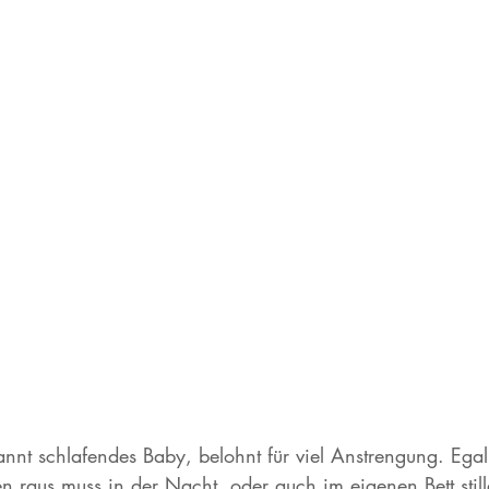
pannt schlafendes Baby, belohnt für viel Anstrengung. Eg
 raus muss in der Nacht, oder auch im eigenen Bett stille