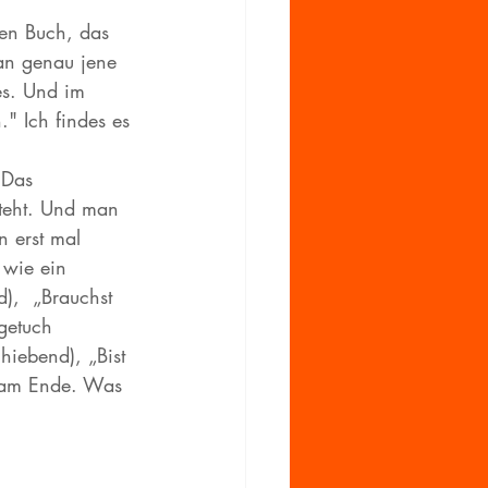
en Buch, das 
 an genau jene 
es. Und im 
" Ich findes es 
 Das 
steht. Und man 
 erst mal 
 wie ein 
),  „Brauchst 
getuch 
iebend), „Bist 
n am Ende. Was 