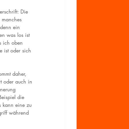
schrift: Die 
o manches 
 denn ein 
en was los ist 
s ich oben 
 ist oder sich 
ommt daher, 
t oder auch in 
nnerung 
eispiel die 
s kann eine zu 
griff während 