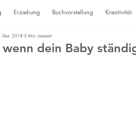
g
Erziehung
Buchvorstellung
Kreativität
haft
Persönlichkeitsentwicklung
. Dez. 2018
5 Min. Lesezeit
 wenn dein Baby ständi
nen bewertet.