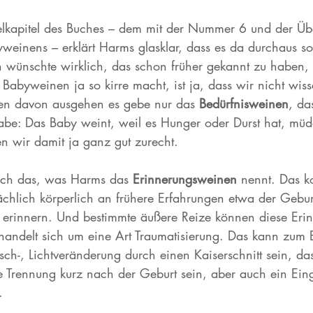
elkapitel des Buches – dem mit der Nummer 6 und der Über
weinens – erklärt Harms glasklar, dass es da durchaus s
h wünschte wirklich, das schon früher gekannt zu haben,
Babyweinen ja so kirre macht, ist ja, dass wir nicht wiss
en davon ausgehen es gebe nur das 
Bedürfnisweinen
, da
be: Das Baby weint, weil es Hunger oder Durst hat, müde
n wir damit ja ganz gut zurecht.
och das, was Harms das 
Erinnerungsweinen
 nennt. Das k
sächlich körperlich an frühere Erfahrungen etwa der Gebur
 erinnern. Und bestimmte äußere Reize können diese Eri
andelt sich um eine Art Traumatisierung. Das kann zum B
sch-, Lichtveränderung durch einen Kaiserschnitt sein, da
e Trennung kurz nach der Geburt sein, aber auch ein Ein
.