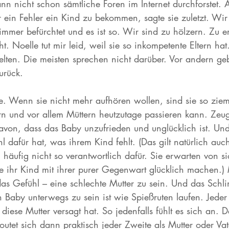
nn nicht schon sämtliche Foren im Internet durchforstet. A
r ein Fehler ein Kind zu bekommen, sagte sie zuletzt. Wir 
immer befürchtet und es ist so. Wir sind zu hölzern. Zu e
. Noelle tut mir leid, weil sie so inkompetente Eltern hat.
elten. Die meisten sprechen nicht darüber. Vor andern geb
urück.
e. Wenn sie nicht mehr aufhören wollen, sind sie so ziem
rn und vor allem Müttern heutzutage passieren kann. Zeu
davon, dass das Baby unzufrieden und unglücklich ist. Un
dafür hat, was ihrem Kind fehlt. (Das gilt natürlich auch
h häufig nicht so verantwortlich dafür. Sie erwarten von sic
ie ihr Kind mit ihrer purer Gegenwart glücklich machen.) 
 das Gefühl – eine schlechte Mutter zu sein. Und das Schl
Baby unterwegs zu sein ist wie Spießruten laufen. Jeder 
 diese Mutter versagt hat. So jedenfalls fühlt es sich an. 
 outet sich dann praktisch jeder Zweite als Mutter oder V