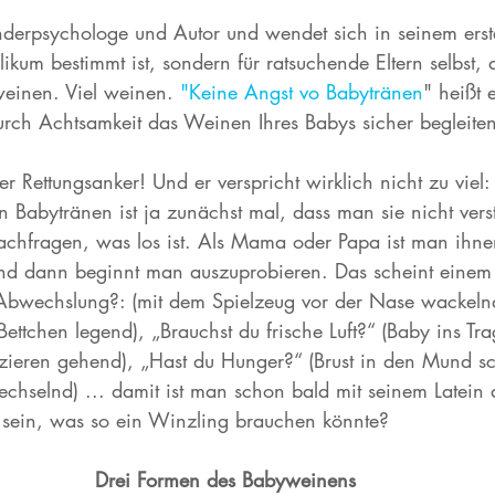
derpsychologe und Autor und wendet sich in seinem erst
likum bestimmt ist, sondern für ratsuchende Eltern selbst,
weinen. Viel weinen. 
"Keine Angst vo Babytränen
" heißt 
urch Achtsamkeit das Weinen Ihres Babys sicher begleiten.
er Rettungsanker! Und er verspricht wirklich nicht zu viel:
 Babytränen ist ja zunächst mal, dass man sie nicht ver
achfragen, was los ist. Als Mama oder Papa ist man ihnen
. Und dann beginnt man auszuprobieren. Das scheint einem
Abwechslung?: (mit dem Spielzeug vor der Nase wackelnd
ettchen legend), „Brauchst du frische Luft?“ (Baby ins Tra
zieren gehend), „Hast du Hunger?“ (Brust in den Mund sch
chselnd) ... damit ist man schon bald mit seinem Latei
 sein, was so ein Winzling brauchen könnte?
Drei Formen des Babyweinens