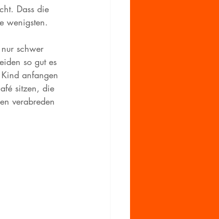
cht. Dass die 
ie wenigsten.
 nur schwer 
iden so gut es 
r Kind anfangen 
fé sitzen, die 
hen verabreden 