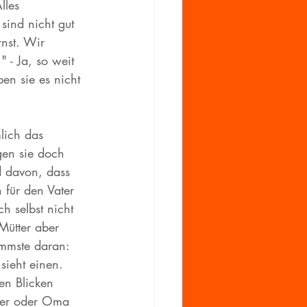
lles 
sind nicht gut 
rnst. Wir 
" - Ja, so weit 
en sie es nicht 
lich das 
gen sie doch 
d davon, dass 
 für den Vater 
h selbst nicht 
Mütter aber 
immste daran: 
sieht einen. 
Den Blicken 
ater oder Oma 