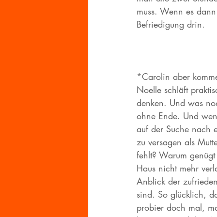
muss. Wenn es dann w
Befriedigung drin.
*Carolin aber kommen
Noelle schläft prakti
denken. Und was noch 
ohne Ende. Und wenn 
auf der Suche nach et
zu versagen als Mutt
fehlt? Warum genügt e
Haus nicht mehr verla
Anblick der zufriede
sind. So glücklich, 
probier doch mal, ma