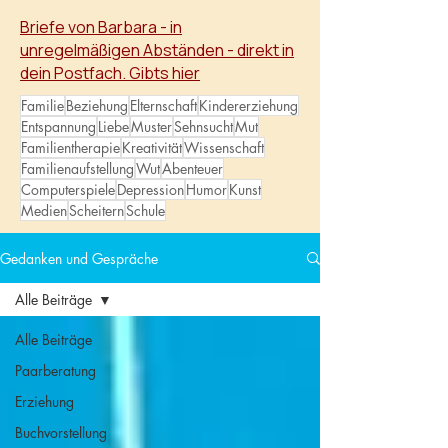
wachsen.
Briefe von Barbara - in
unregelmäßigen Abständen - direkt in
dein Postfach. Gibts hier
Familie
Beziehung
Elternschaft
Kindererziehung
Entspannung
Liebe
Muster
Sehnsucht
Mut
Familientherapie
Kreativität
Wissenschaft
Familienaufstellung
Wut
Abenteuer
Computerspiele
Depression
Humor
Kunst
Medien
Scheitern
Schule
Gedanken und Gespräche
Alle Beiträge
Alle Beiträge
Paarberatung
Erziehung
Buchvorstellung