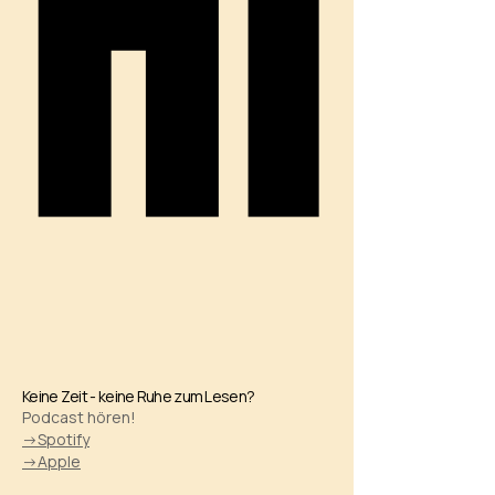
HI
HI
Keine Zeit - keine Ruhe zum Lesen?
Podcast hören!
->Spotify
->Apple