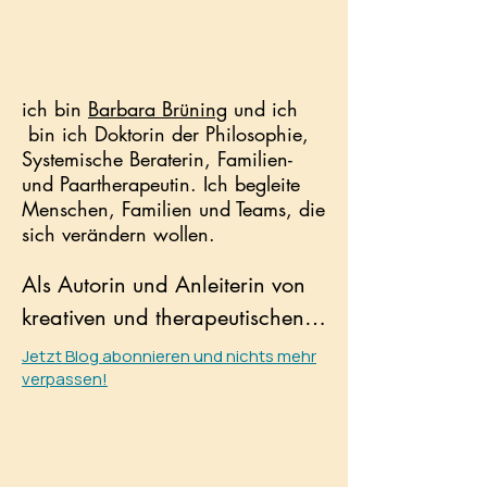
​ich bin
Barbara Brüning
und ich
bin ich Doktorin der Philosophie,
Systemische Beraterin, Familien-
und Paartherapeutin. Ich begleite
Menschen, Familien und Teams, die
sich verändern wollen.
Als Autorin und Anleiterin von 
kreativen und therapeutischen 
Schreibkursen entfessele ich die 
Jetzt Blog abonnieren und nichts mehr
verpassen!
kreative Kraft des Unbewussten, 
um Mut- und Kraft dafür zu 
schöpfen, Fesseln zu sprengen 
und über sich hinaus zu 