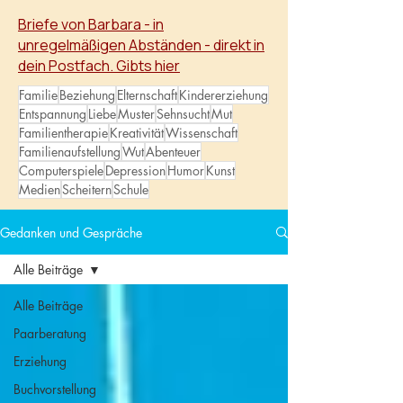
wachsen.
Briefe von Barbara - in
unregelmäßigen Abständen - direkt in
dein Postfach. Gibts hier
Familie
Beziehung
Elternschaft
Kindererziehung
Entspannung
Liebe
Muster
Sehnsucht
Mut
Familientherapie
Kreativität
Wissenschaft
Familienaufstellung
Wut
Abenteuer
Computerspiele
Depression
Humor
Kunst
Medien
Scheitern
Schule
Gedanken und Gespräche
Alle Beiträge
Alle Beiträge
Paarberatung
Erziehung
Buchvorstellung