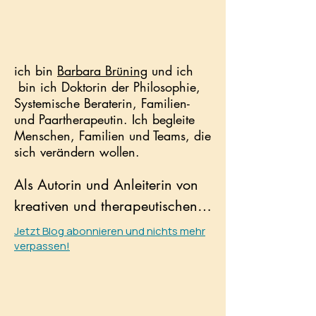
​ich bin
Barbara Brüning
und ich
bin ich Doktorin der Philosophie,
Systemische Beraterin, Familien-
und Paartherapeutin. Ich begleite
Menschen, Familien und Teams, die
sich verändern wollen.
Als Autorin und Anleiterin von 
kreativen und therapeutischen 
Schreibkursen entfessele ich die 
Jetzt Blog abonnieren und nichts mehr
verpassen!
kreative Kraft des Unbewussten, 
um Mut- und Kraft dafür zu 
schöpfen, Fesseln zu sprengen 
und über sich hinaus zu 