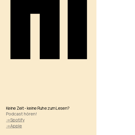
HI
HI
Keine Zeit - keine Ruhe zum Lesen?
Podcast hören!
->Spotify
->Apple