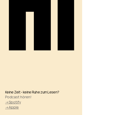
HI
HI
Keine Zeit - keine Ruhe zum Lesen?
Podcast hören!
->Spotify
->Apple