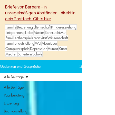
wachsen.
Briefe von Barbara - in
unregelmäßigen Abständen - direkt in
dein Postfach. Gibts hier
Familie
Beziehung
Elternschaft
Kindererziehung
Entspannung
Liebe
Muster
Sehnsucht
Mut
Familientherapie
Kreativität
Wissenschaft
Familienaufstellung
Wut
Abenteuer
Computerspiele
Depression
Humor
Kunst
Medien
Scheitern
Schule
Gedanken und Gespräche
Alle Beiträge
Alle Beiträge
Paarberatung
Erziehung
Buchvorstellung