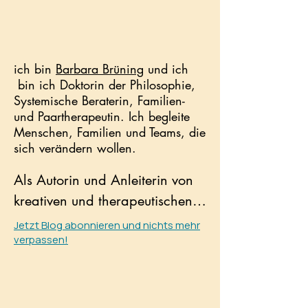
​ich bin
Barbara Brüning
und ich
bin ich Doktorin der Philosophie,
Systemische Beraterin, Familien-
und Paartherapeutin. Ich begleite
Menschen, Familien und Teams, die
sich verändern wollen.
Als Autorin und Anleiterin von 
kreativen und therapeutischen 
Schreibkursen entfessele ich die 
Jetzt Blog abonnieren und nichts mehr
verpassen!
kreative Kraft des Unbewussten, 
um Mut- und Kraft dafür zu 
schöpfen, Fesseln zu sprengen 
und über sich hinaus zu 