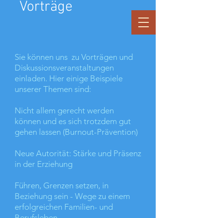
Vorträge
Sie können uns zu Vorträgen und
Diskussionsveranstaltungen
einladen. Hier einige Beispiele
unserer Themen sind:
Nicht allem gerecht werden
können und es sich trotzdem gut
gehen lassen (Burnout-Prävention)
Neue Autorität: Stärke und Präsenz
in der Erziehung
Führen, Grenzen setzen, in
Beziehung sein - Wege zu einem
erfolgreichen Familien- und
Berufsleben.