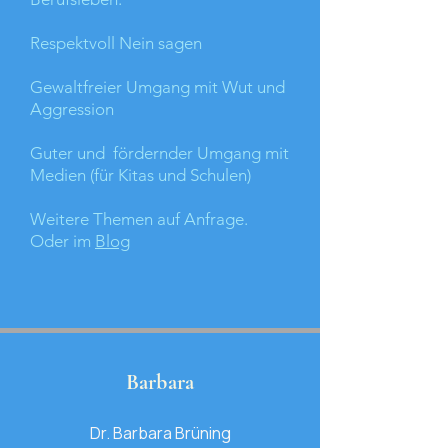
Respektvoll Nein sagen
Gewaltfreier Umgang mit Wut und
Aggression
Guter und fördernder Umgang mit
Medien (für Kitas und Schulen)
Weitere Themen auf Anfrage.
Oder im
Blog
Barbara
Dr. Barbara Brüning