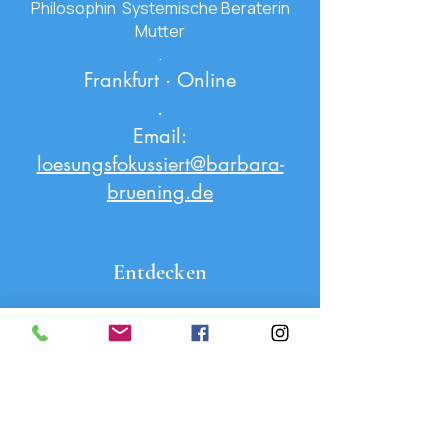
Philosophin Systemische Beraterin
Mutter
.
Frankfurt · Online
.
Email:
loesungsfokussiert@barbara-
bruening.de
Entdecken
Begleitung
· Workshops & Schreibräume ·
Über mich ·
Blog & Podcast