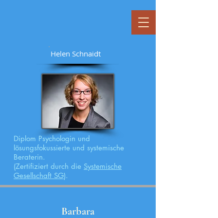
Helen Schnaidt
Diplom Psychologin und
lösungsfokussierte und systemische
Beraterin.
(Zertifiziert durch die
Systemische
Gesellschaft SG
).
Barbara