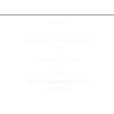
Barbara
Dr. Barbara Brüning
Philosophin Systemische Beraterin
Mutter
.
Frankfurt · Online
.
Email:
loesungsfokussiert@barbara-
bruening.de