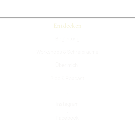
Entdecken
Begleitung
· Workshops & Schreibräume ·
Über mich ·
Blog & Podcast
.
Instagram
.
Facebook