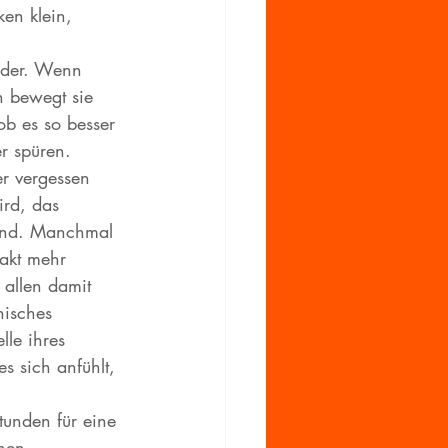
en klein, 
ander. Wenn 
n bewegt sie 
ob es so besser 
r spüren. 
er vergessen 
ird, das 
sind. Manchmal 
takt mehr 
 allen damit 
nisches 
lle ihres 
es sich anfühlt, 
unden für eine 
nen 