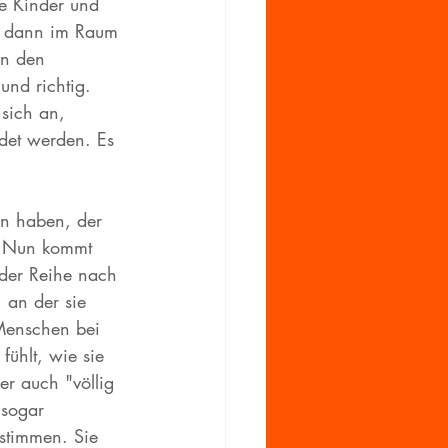
hre Kinder und 
sie dann im Raum 
an den 
und richtig. 
sich an, 
det werden. Es 
en haben, der 
t. Nun kommt 
t der Reihe nach 
, an der sie 
Menschen bei 
 fühlt, wie sie 
er auch "völlig 
 sogar 
stimmen. Sie 