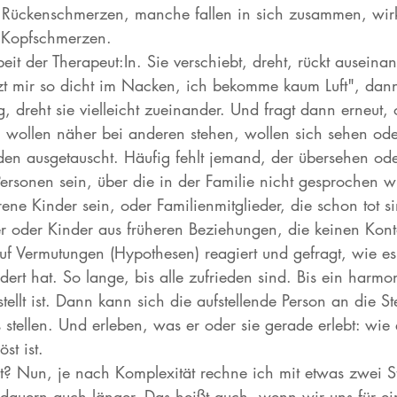
r Rückenschmerzen, manche fallen in sich zusammen, wirk
 Kopfschmerzen. 
it der Therapeut:In. Sie verschiebt, dreht, rückt ausein
tzt mir so dicht im Nacken, ich bekomme kaum Luft", dan
, dreht sie vielleicht zueinander. Und fragt dann erneut, 
 wollen näher bei anderen stehen, wollen sich sehen ode
rden ausgetauscht. Häufig fehlt jemand, der übersehen od
rsonen sein, über die in der Familie nicht gesprochen w
ene Kinder sein, oder Familienmitglieder, die schon tot 
ner oder Kinder aus früheren Beziehungen, die keinen Kon
f Vermutungen (Hypothesen) reagiert und gefragt, wie es
ert hat. So lange, bis alle zufrieden sind. Bis ein harmo
ellt ist. Dann kann sich die aufstellende Person an die Ste
s stellen. Und erleben, was er oder sie gerade erlebt: wie 
st ist. 
? Nun, je nach Komplexität rechne ich mit etwas zwei St
dauern auch länger. Das heißt auch, wenn wir uns für ei