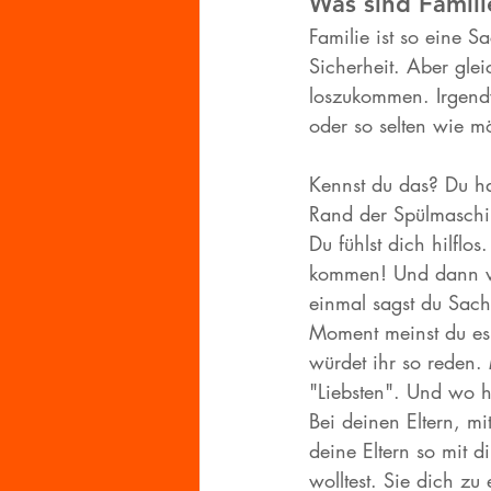
Was sind Famili
Familie ist so eine S
Sicherheit. Aber glei
loszukommen. Irgendw
oder so selten wie m
Kennst du das? Du ha
Rand der Spülmaschin
Du fühlst dich hilflo
kommen! Und dann wir
einmal sagst du Sach
Moment meinst du es.
würdet ihr so reden.
"Liebsten". Und wo ha
Bei deinen Eltern, m
deine Eltern so mit 
wolltest. Sie dich z