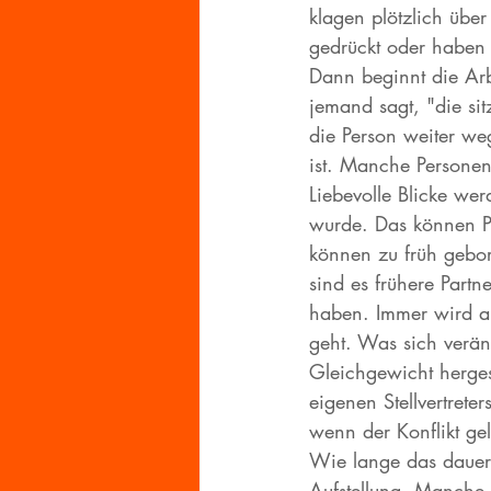
klagen plötzlich übe
gedrückt oder haben
Dann beginnt die Arbe
jemand sagt, "die si
die Person weiter weg
ist. Manche Personen
Liebevolle Blicke we
wurde. Das können Pe
können zu früh gebor
sind es frühere Part
haben. Immer wird au
geht. Was sich veränd
Gleichgewicht hergest
eigenen Stellvertreter
wenn der Konflikt gelö
Wie lange das dauert
Aufstellung. Manche 