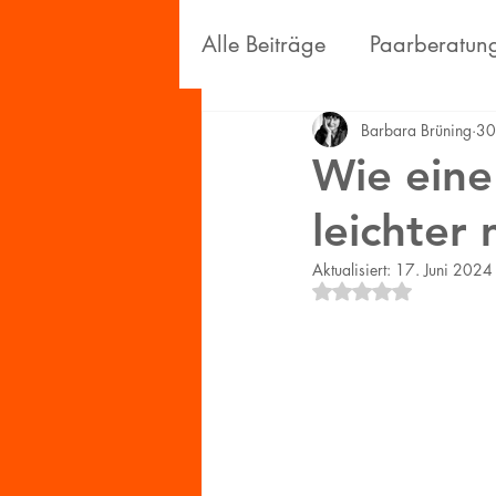
Alle Beiträge
Paarberatun
Persönliches
Wissensc
Barbara Brüning
30
Wie eine
leichter
Aktualisiert:
17. Juni 2024
Mit NaN von 5 Ster