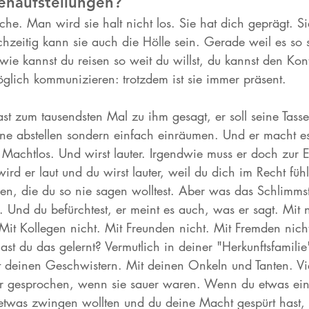
enaufstellungen? 
ache. Man wird sie halt nicht los. Sie hat dich geprägt. Si
chzeitig kann sie auch die Hölle sein. Gerade weil es so 
ie kannst du reisen so weit du willst, du kannst den Kon
öglich kommunizieren: trotzdem ist sie immer präsent. 
st zum tausendsten Mal zu ihm gesagt, er soll seine Tasse
e abstellen sondern einfach einräumen. Und er macht es
s. Machtlos. Und wirst lauter. Irgendwie muss er doch zur E
d er laut und du wirst lauter, weil du dich im Recht fühl
en, die du so nie sagen wolltest. Aber was das Schlimmst
 Und du befürchtest, er meint es auch, was er sagt. Mit
 Mit Kollegen nicht. Mit Freunden nicht. Mit Fremden nich
st du das gelernt? Vermutlich in deiner "Herkunftsfamili
it deinen Geschwistern. Mit deinen Onkeln und Tanten. Vi
dir gesprochen, wenn sie sauer waren. Wenn du etwas ein
u etwas zwingen wollten und du deine Macht gespürt hast,