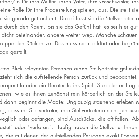
Partner/in für ihre Mutter, ihren Vater, ihre Geschwister, i
l eine Rolle für ihre Fragestellung spielen, aus. Die stellt 
r sie gerade gut anfühlt. Dabei fasst sie die Stellvertreter 
ie durch den Raum, bis sie das Gefühl hat, es sei hier gut 
dicht beieinander, andere weiter weg. Manche schauen 
uppe den Rücken zu. Das muss nicht erklärt oder begrün
ge gestellt. 
ten Blick relevanten Personen einen Stellvertreter gefund
zieht sich die aufstellende Person zurück und beobachte
herapeut:In oder ein Berater:In ins Spiel. Sie oder er frag
rsonen, wie es ihnen zunächst rein körperlich an der Stelle
nd dann beginnt die Magie: Ungläubig staunend erleben 
ng, dass ihr Stellvertreter, ihre Stellvertreterin sich genauso
eglich oder gefangen, sind Ausdrücke, die oft fallen. Ab
lastet" oder "verloren". Häufig haben die Stellverter:Innen
, die mit denen der aufstellenden Personen exakt überein