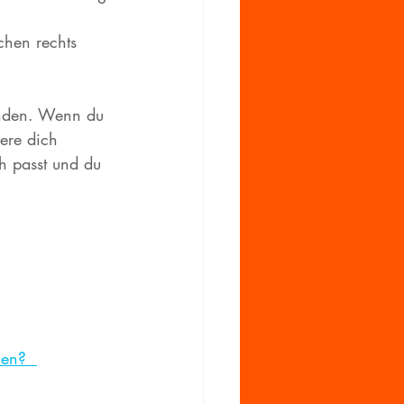
chen rechts 
inden. Wenn du 
iere dich 
h passt und du 
en?  