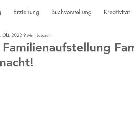
g
Erziehung
Buchvorstellung
Kreativität
haft
Persönlichkeitsentwicklung
. Okt. 2022
9 Min. Lesezeit
 Familienaufstellung Fam
 macht!
nen bewertet.