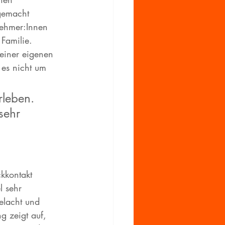
 gemacht 
nehmer:Innen 
 Familie. 
seiner eigenen 
es nicht um 
rleben. 
sehr 
ckkontakt 
 sehr 
elacht und 
g zeigt auf, 