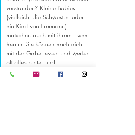
verstanden? Kleine Babies 
(vielleicht die Schwester, oder 
ein Kind von Freunden) 
matschen auch mit ihrem Essen 
herum. Sie können noch nicht 
mit der Gabel essen und werfen 
oft alles runter und 
verschmieren alles in ihrem 
Gesicht. Sie können es noch 
nicht richtig. Aber du kannst 
es. Und du weißt, was man zu 
Hause bei den Eltern sagen 
kann und was nicht." 
Damit ist der Reiz aus der Sache. Es ist 