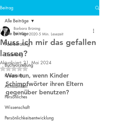
Beitrag
Alle Beiträge
Barbara Brüning
Alle Beiträge
29. Feb. 2020
5 Min. Lesezeit
Muss ich mir das gefallen
Paarberatung
lassen?
Erziehung
Aktualisiert:
21. Mai 2024
Buchvorstellung
Mit NaN von 5 Sternen bewertet.
Was tun, wenn Kinder 
Kreativität
Schimpfwörter ihren Eltern 
Achtsamkeit
gegenüber benutzen?
Persönliches
Wissenschaft
Persönlichkeitsentwicklung