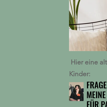
Hier eine al
Kinder:
FRAGE
FRAGE
MEINE
MEINE
FÜR P
FÜR P