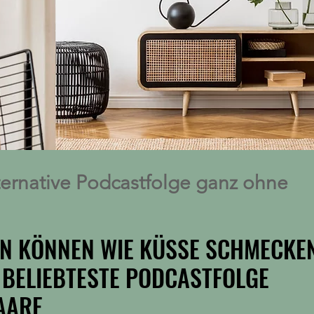
ternative Podcastfolge ganz ohne
N KÖNNEN WIE KÜSSE SCHMECKE
N KÖNNEN WIE KÜSSE SCHMECKE
 BELIEBTESTE PODCASTFOLGE
 BELIEBTESTE PODCASTFOLGE
AARE
AARE