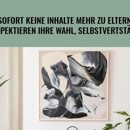
SOFORT KEINE INHALTE MEHR ZU ELTER
SOFORT KEINE INHALTE MEHR ZU ELTER
PEKTIEREN IHRE WAHL, SELBSTVERTST
PEKTIEREN IHRE WAHL, SELBSTVERTST