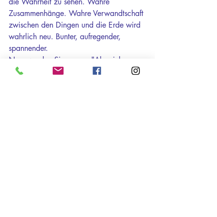
die Wahrheit zu sehen. Wahre 
Zusammenhänge. Wahre Verwandtschaft 
zwischen den Dingen und die Erde wird 
wahrlich neu. Bunter, aufregender, 
spannender.
Nun, werden Sie sagen: "Aber ich muss 
doch funktionieren! Ich muss pünktlich 
aus dem Haus ... und das Kind muss 
dies lernen (vermutlich auch pünktlich zu 
sein) und das auch (vermutlich auch die 
eigenen Interessen hinten an zu stellen) 
und so weiter. Und ich frage mal ganz 
frech: Muss es das? Müssen Sie das? 
Vielleicht. Vielleicht aber auch nicht. 
Haben Sie es je in Frage gestellt? Haben 
Sie schon mal ausprobiert, wohin Sie die 
Hingabe an die Wunder, die Ihr Kind 
Ihnen zeigen kann, führt? Leute bezahlen 
viel Geld für Kreativitätskurse, für 