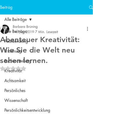
Beitrag
Alle Beiträge
Barbara Brüning
Alle Beiträge
14. Juni 2019
7 Min. Lesezeit
Abenteuer Kreativität:
Paarberatung
Wie Sie die Welt neu
Erziehung
sehen lernen.
Buchvorstellung
Mit NaN von 5 Sternen bewertet.
Kreativität
Achtsamkeit
Persönliches
Wissenschaft
Persönlichkeitsentwicklung